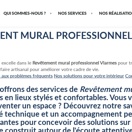
QUI SOMMES-NOUS ?
NOS SERVICES
NOS RÉALISATI
ENT MURAL PROFESSIONNEL
xcelle dans le
Revêtement mural professionnel Viarmes
pour tr
faire artisanal pour améliorer votre cadre de vie.
s aux problèmes fréquents
Nos solutions pour votre intérieur
Co
offrons des services de
Revêtement mur
rs en lieux stylés et confortables. V
nventer un espace ? Découvrez notre sav
ité technique et un accompagnement pe
ntes pour concevoir des solutions sur
e construit autour de l'écoute attentiv