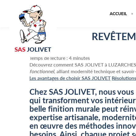
SAS
ACCUEIL
JOLIVET
REVÊTEM
Temps de lecture : 4 minutes
Découvrez comment SAS JOLIVET à LUZARCHES e
fonctionnel
, alliant modernité technique et savoir-
Les avantages de choisir SAS JOLIVET
Résolution
Chez SAS JOLIVET, nous vous 
qui transforment vos intérieu
belle finition murale peut réi
expertise artisanale, modern
en œuvre des méthodes innova
besoins. Ainsi, chaque projet s