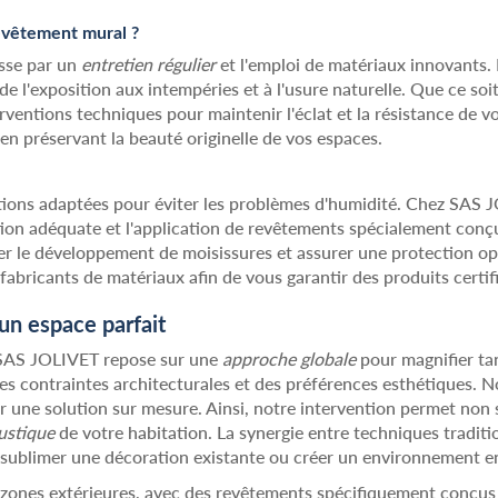
evêtement mural ?
asse par un
entretien régulier
et l'emploi de matériaux innovants. 
e l'exposition aux intempéries et à l'usure naturelle. Que ce soi
rventions techniques pour maintenir l'éclat et la résistance de 
en préservant la beauté originelle de vos espaces.
tions adaptées pour éviter les problèmes d'humidité. Chez SAS
lation adéquate et l'application de revêtements spécialement conç
er le développement de moisissures et assurer une protection opt
 fabricants de matériaux afin de vous garantir des produits certif
un espace parfait
SAS JOLIVET repose sur une
approche globale
pour magnifier tan
s contraintes architecturales et des préférences esthétiques. No
ir une solution sur mesure. Ainsi, notre intervention permet no
oustique
de votre habitation. La synergie entre techniques tradit
ur sublimer une décoration existante ou créer un environnement 
zones extérieures, avec des revêtements spécifiquement conçus p