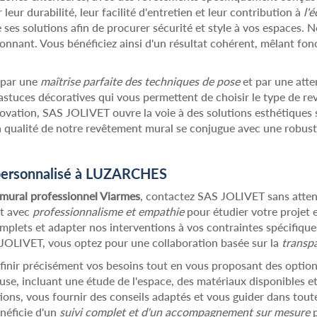
leur durabilité, leur facilité d'entretien et leur contribution à
l'
s solutions afin de procurer sécurité et style à vos espaces. No
onnant. Vous bénéficiez ainsi d'un résultat cohérent, mêlant fonc
 par une
maîtrise parfaite des techniques de pose
et par une atte
stuces décoratives qui vous permettent de choisir le type de re
innovation, SAS JOLIVET ouvre la voie à des solutions esthétique
a qualité de notre revêtement mural se conjugue avec une robuste
 personnalisé à LUZARCHES
mural professionnel Viarmes
, contactez SAS JOLIVET sans attend
nt avec
professionnalisme et empathie
pour étudier votre projet
mplets et adapter nos interventions à vos contraintes spécifiques
S JOLIVET, vous optez pour une collaboration basée sur la
transpa
inir précisément vos besoins tout en vous proposant des options
use, incluant une étude de l'espace, des matériaux disponibles e
ns, vous fournir des conseils adaptés et vous guider dans toute
néficie d'un
suivi complet et d'un accompagnement sur mesure
p